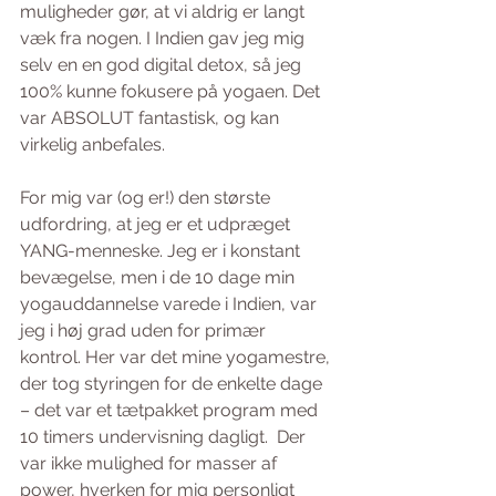
muligheder gør, at vi aldrig er langt 
væk fra nogen. I Indien gav jeg mig 
selv en en god digital detox, så jeg 
100% kunne fokusere på yogaen. Det 
var ABSOLUT fantastisk, og kan 
virkelig anbefales. 
For mig var (og er!) den største 
udfordring, at jeg er et udpræget 
YANG-menneske. Jeg er i konstant 
bevægelse, men i de 10 dage min 
yogauddannelse varede i Indien, var 
jeg i høj grad uden for primær 
kontrol. Her var det mine yogamestre, 
der tog styringen for de enkelte dage 
– det var et tætpakket program med 
10 timers undervisning dagligt.  Der 
var ikke mulighed for masser af 
power, hverken for mig personligt 