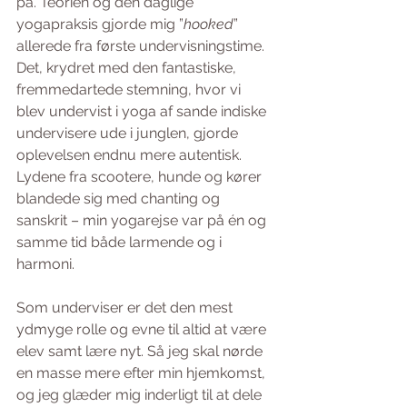
på. Teorien og den daglige 
yogapraksis gjorde mig ”
hooked
” 
allerede fra første undervisningstime. 
Det, krydret med den fantastiske, 
fremmedartede stemning, hvor vi 
blev undervist i yoga af sande indiske 
undervisere ude i junglen, gjorde 
oplevelsen endnu mere autentisk. 
Lydene fra scootere, hunde og kører 
blandede sig med chanting og 
sanskrit – min yogarejse var på én og 
samme tid både larmende og i 
harmoni. 
Som underviser er det den mest 
ydmyge rolle og evne til altid at være 
elev samt lære nyt. Så jeg skal nørde 
en masse mere efter min hjemkomst, 
og jeg glæder mig inderligt til at dele 