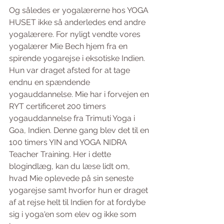
Og således er yogalærerne hos YOGA 
HUSET ikke så anderledes end andre 
yogalærere. For nyligt vendte vores 
yogalærer Mie Bech hjem fra en 
spirende yogarejse i eksotiske Indien. 
Hun var draget afsted for at tage 
endnu en spændende 
yogauddannelse. Mie har i forvejen en 
RYT certificeret 200 timers 
yogauddannelse fra Trimuti Yoga i 
Goa, Indien. Denne gang blev det til en 
100 timers YIN and YOGA NIDRA 
Teacher Training. Her i dette 
blogindlæg, kan du læse lidt om, 
hvad Mie oplevede på sin seneste 
yogarejse samt hvorfor hun er draget 
af at rejse helt til Indien for at fordybe 
sig i yoga'en som elev og ikke som 