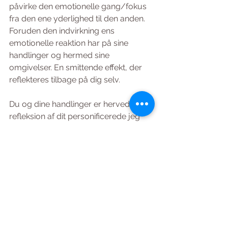
påvirke den emotionelle gang/fokus 
fra den ene yderlighed til den anden. 
Foruden den indvirkning ens 
emotionelle reaktion har på sine 
handlinger og hermed sine 
omgivelser. En smittende effekt, der 
reflekteres tilbage på dig selv. 
Du og dine handlinger er herved en 
refleksion af dit personificerede jeg 
og ikke dit sande jeg. Det vil sige 
baseret på efterladenskaber af 
sanseindtryk (fra fortiden) – som et 
efterladt mærke/ar på krop og sind. 
Når man til sidst gør op med alle 
disse ar, flytter fokus og tager 
styringen, er man i stand til at finde ind 
til sit sande jeg og følge sin egen vej. 