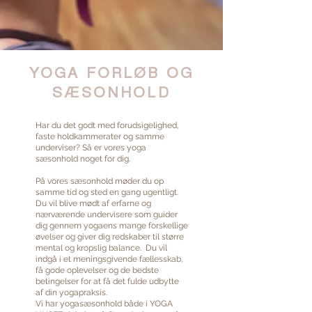
YOGA FORLØB OG
SÆSONHOLD
Har du det godt med forudsigelighed,
faste holdkammerater og samme
underviser? Så er vores yoga
sæsonhold noget for dig.
På vores sæsonhold møder du op
samme tid og sted en gang ugentligt.
Du vil blive mødt af
erfarne og
nærværende undervisere som guider
dig gennem yogaens mange forskellige
øvelser og giver dig redskaber til større
mental og kropslig balance. Du vil
indgå i et meningsgivende fællesskab,
få gode oplevelser og de bedste
b
etingelser for at få de
t fulde udbytte
af din yogapraksis.
Vi har yogasæsonhold både i YOGA