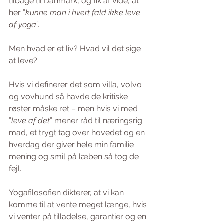
tilbage til Danmark, og fik af vide, at 
her ”
kunne man i hvert fald ikke leve 
af yoga
”.
Men hvad er et liv? Hvad vil det sige 
at leve? 
Hvis vi definerer det som villa, volvo 
og vovhund så havde de kritiske 
røster måske ret – men hvis vi med 
”
leve af det
” mener råd til næringsrig 
mad, et trygt tag over hovedet og en 
hverdag der giver hele min familie 
mening og smil på læben så tog de 
fejl.
Yogafilosofien dikterer, at vi kan 
komme til at vente meget længe, hvis 
vi venter på tilladelse, garantier og en 