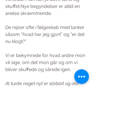
skuffet.Nye begyndelser er altid en 
anelse skræmmende.
De rejser ofte i følgeskab med tanker 
såsom ”hvad har jeg gjort” og ”er det 
nu klogt?”
Vi er bekymrede for hvad andre mon 
vil sige, om det mon går og om vi 
bliver skuffede og sårede igen.
At turde noget nyt er sårbart og det 
kræver mod og styrke at satse igen.
Men alternativet – ikke at gøre det – er 
det ikke mere skræmmende?
Af Maj Ingemann-Molden