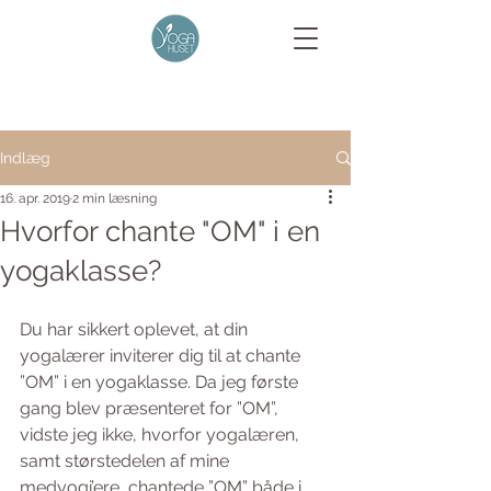
Indlæg
16. apr. 2019
2 min læsning
Hvorfor chante "OM" i en
yogaklasse?
Du har sikkert oplevet, at din 
yogalærer inviterer dig til at chante 
”OM” i en yogaklasse. Da jeg første 
gang blev præsenteret for ”OM”, 
vidste jeg ikke, hvorfor yogalæren, 
samt størstedelen af mine 
medyogi’ere, chantede ”OM” både i 