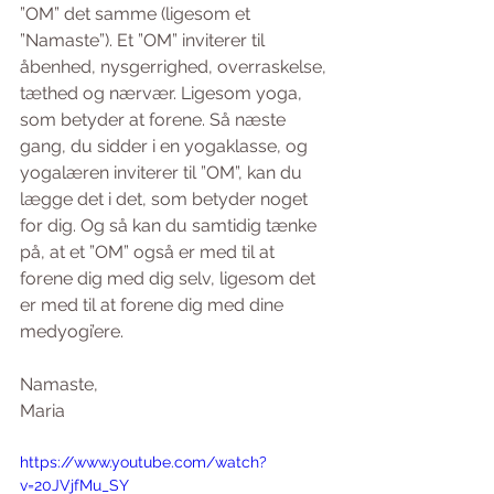
”OM” det samme (ligesom et 
”Namaste”). Et ”OM” inviterer til 
åbenhed, nysgerrighed, overraskelse, 
tæthed og nærvær. Ligesom yoga, 
som betyder at forene. Så næste 
gang, du sidder i en yogaklasse, og 
yogalæren inviterer til ”OM”, kan du 
lægge det i det, som betyder noget 
for dig. Og så kan du samtidig tænke 
på, at et ”OM” også er med til at 
forene dig med dig selv, ligesom det 
er med til at forene dig med dine 
medyogi’ere. 
Namaste, 
Maria
https://www.youtube.com/watch?
v=20JVjfMu_SY