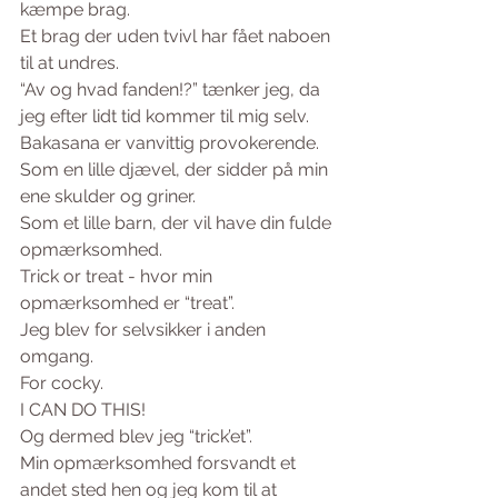
kæmpe brag.
Et brag der uden tvivl har fået naboen 
til at undres.
“Av og hvad fanden!?” tænker jeg, da 
jeg efter lidt tid kommer til mig selv.
Bakasana er vanvittig provokerende.
Som en lille djævel, der sidder på min 
ene skulder og griner.
Som et lille barn, der vil have din fulde 
opmærksomhed.
Trick or treat - hvor min 
opmærksomhed er “treat”.
Jeg blev for selvsikker i anden 
omgang.
For cocky. 
I CAN DO THIS!
Og dermed blev jeg “trick’et”.
Min opmærksomhed forsvandt et 
andet sted hen og jeg kom til at 