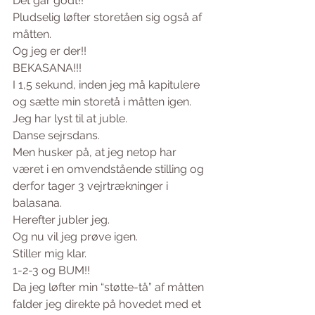
Det går godt!!
Pludselig løfter storetåen sig også af 
måtten.
Og jeg er der!!
BEKASANA!!! 
I 1,5 sekund, inden jeg må kapitulere 
og sætte min storetå i måtten igen.
Jeg har lyst til at juble.
Danse sejrsdans.
Men husker på, at jeg netop har 
været i en omvendstående stilling og 
derfor tager 3 vejrtrækninger i 
balasana.
Herefter jubler jeg.
Og nu vil jeg prøve igen.
Stiller mig klar.
1-2-3 og BUM!!
Da jeg løfter min “støtte-tå” af måtten 
falder jeg direkte på hovedet med et 